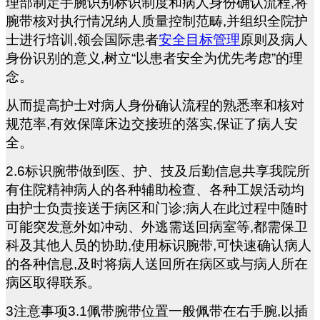
理部制定手腕识别标识制度和病人身份确认流程,将
腕带核对执行情况纳人质量控制范畴,并组织全院护
士进行培训,领会国际患者
安全目标管理
原则及病人
身份识别的意义,树立“以患者安全为优先考虑”的理
念。
从而提高护士对病人身份确认流程的熟悉率和核对
规范率,有效保障床边交接班的落实,保证了病人安
全。
2.6
标识腕带做到医、护、技及后勤信息共享我院所
有住院精神病人的各种辅助检查、各种工娱活动均
由护士负责接送于病区和门诊;病人在此过程中随时
可能突发意外如冲动、外逃需送回病室等,都需保卫
科及其他人员的协助,使用标识腕带,可快速确认病人
的各种信息,及时将病人送回所在病区或与病人所在
病区取得联系。
3
注意事项3.1佩带腕带位置一般佩带在右手腕,以插