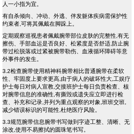
人一小指为宜。
有自杀倾向、冲动、外逃、伴发躯体疾病需保护性
约束者,可将其佩戴在脚跺上。
定期观察巡视患者佩戴腕带部位皮肤的完整性,有无
擦伤、手部血运是否良好、松紧度是否舒适,防止腕
带过松脱落或过紧被腕带勒伤、血液循环障碍等意
外事件的发生。
3.2
检查腕带使用精神科腕带相比普通腕带在柔软
性、牢固度上要求更高,由于病人的破坏性大,工娱疗
护士每日对病人宣教,交接班护士每日负责检查、核
对腕带信息的准确性,有撕毁或遗失应立即进行检
查、补充和记录,并列为重点观察的对象,班班交班,
减少错误标识的可能性,杜绝医疗风险。
3.3
规范腕带信息腕带书写做到字迹工整、清晰、无
涂改,使用不易擦拭的圆珠笔书写。