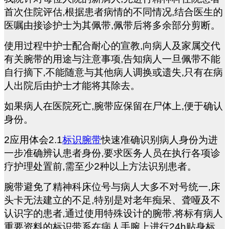
首次住院评估,根据患者病情的不同情况,结合医生的
医嘱由接诊护士为其佩带,佩带后将多余部分剪断。
使用过程中护士配合耐心的宣教,向病人及家属交代
有关腕带的用途与注意事项,告知病人一旦佩带不能
自行摘下,不能随意与其他病人调换或遗失,只有在病
人出院后由护士才能将其除去。
如果病人在医院死亡,腕带应保留在尸体上,便于确认
身份。
2
应用体会2.1
标识腕带
快速准确识别病人身份为进
一步准确辨认患者身份,要求医务人员在执行各项诊
疗护理处置前,需至少2种以上方法识别患者。
腕带避免了精神科床位号与病人大多不对号统一,床
头卡无法建立的不足,特别是对老年痴呆、聋哑及不
认识字的患者,通过使用特殊设计的腕带,将标有病人
重要资料的标识带系在病人手腕上进行24h贴身标