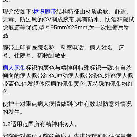
现介绍如下:
标识腕带
结构特征由材质柔软、舒适、
无毒、防过敏的CV制成腕带,具有防水、防酒精擦拭
除痕迹等优点,型号95mmX25mm,为一次性使用物
品。
腕带上印有医院名称、科室电话、病人姓名、床
号、住院号、药物过敏史。
病人腕带
标识的颜色与精神科特殊标识一致,有自杀
倾向的病人佩带红色,冲动病人佩带绿色,外逃病人佩
带蓝色,伴发躯体疾病的佩带黄色,无特殊的佩带粉红
色。
使护士对重点病人病情做到心中有数,以防意外情况
的发生。
1.2
适用范围所有精神科病人。
我院针对每位人院的新病人,先进行精神科住院患者