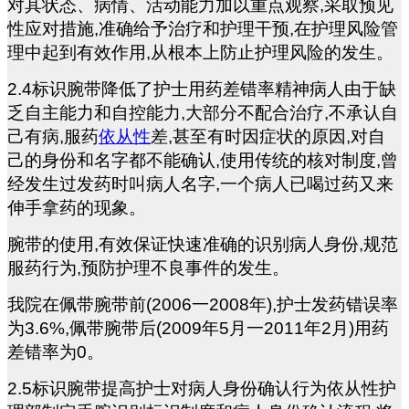
对其状态、病情、活动能力加以重点观察,采取预见
性应对措施,准确给予治疗和护理干预,在护理风险管
理中起到有效作用,从根本上防止护理风险的发生。
2.4
标识腕带降低了护士用药差错率精神病人由于缺
乏自主能力和自控能力,大部分不配合治疗,不承认自
己有病,服药
依从性
差,甚至有时因症状的原因,对自
己的身份和名字都不能确认,使用传统的核对制度,曾
经发生过发药时叫病人名字,一个病人已喝过药又来
伸手拿药的现象。
腕带的使用,有效保证快速准确的识别病人身份,规范
服药行为,预防护理不良事件的发生。
我院在佩带腕带前(2006一2008年),护士发药错误率
为3.6%,佩带腕带后(2009年5月一2011年2月)用药
差错率为0。
2.5
标识腕带提高护士对病人身份确认行为依从性护