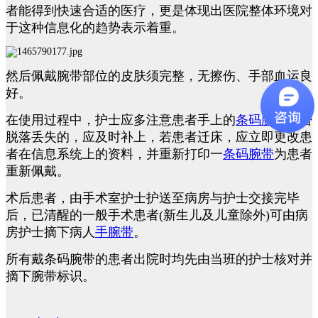
者能得到快速合适的医疗，更是体现出医院整体环境对
于这种信息化的趋势表示着重。
然后佩戴腕带部位的皮肤须完整，无擦伤、手部血运良
好。
在使用过程中，护士应多注意患者手上的
条码腕带
是否
脱落丢失的，应及时补上，若患者迁床，应立即更改患
者在信息系统上的资料，并重新打印一
条码腕带
为患者
重新佩戴。
术后患者，由手术室护士护送至病房与护士交接完毕
后，已清醒的一般手术患者(新生儿及儿童除外)可由病
房护士摘下病人
手腕带
。
所有戴条码腕带的患者出院时均先由当班的护士核对并
摘下腕带标识。