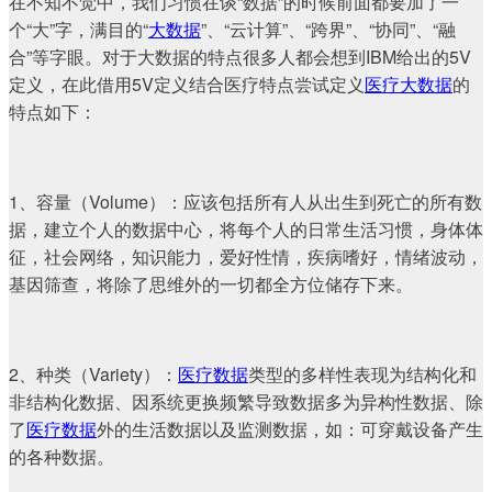
在不知不觉中，我们习惯在谈“数据”的时候前面都要加了一
个“大”字，满目的“
大数据
”、“云计算”、“跨界”、“协同”、“融
合”等字眼。对于大数据的特点很多人都会想到IBM给出的5V
定义，在此借用5V定义结合医疗特点尝试定义
医疗大数据
的
特点如下：
1、容量（Volume）：应该包括所有人从出生到死亡的所有数
据，建立个人的数据中心，将每个人的日常生活习惯，身体体
征，社会网络，知识能力，爱好性情，疾病嗜好，情绪波动，
基因筛查，将除了思维外的一切都全方位储存下来。
2、种类（Variety）：
医疗数据
类型的多样性表现为结构化和
非结构化数据、因系统更换频繁导致数据多为异构性数据、除
了
医疗数据
外的生活数据以及监测数据，如：可穿戴设备产生
的各种数据。