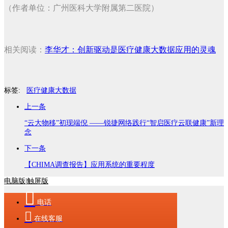
（作者单位：广州医科大学附属第二医院）
相关阅读：
李华才：创新驱动是医疗健康大数据应用的灵魂
标签:
医疗健康大数据
上一条
“云大物移”初现端倪 ——锐捷网络践行“智启医疗云联健康”新理
念
下一条
【CHIMA调查报告】应用系统的重要程度
电脑版
|
触屏版

电话

在线客服