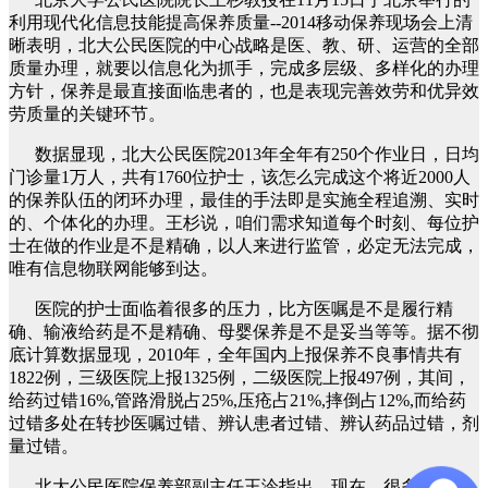
利用现代化信息技能提高保养质量--2014移动保养现场会上清
晰表明，北大公民医院的中心战略是医、教、研、运营的全部
质量办理，就要以信息化为抓手，完成多层级、多样化的办理
方针，保养是最直接面临患者的，也是表现完善效劳和优异效
劳质量的关键环节。
数据显现，北大公民医院2013年全年有250个作业日，日均
门诊量1万人，共有1760位护士，该怎么完成这个将近2000人
的保养队伍的闭环办理，最佳的手法即是实施全程追溯、实时
的、个体化的办理。王杉说，咱们需求知道每个时刻、每位护
士在做的作业是不是精确，以人来进行监管，必定无法完成，
唯有信息物联网能够到达。
医院的护士面临着很多的压力，比方医嘱是不是履行精
确、输液给药是不是精确、母婴保养是不是妥当等等。据不彻
底计算数据显现，2010年，全年国内上报保养不良事情共有
1822例，三级医院上报1325例，二级医院上报497例，其间，
给药过错16%,管路滑脱占25%,压疮占21%,摔倒占12%,而给药
过错多处在转抄医嘱过错、辨认患者过错、辨认药品过错，剂
量过错。
北大公民医院保养部副主任王泠指出，现在，很多医院信