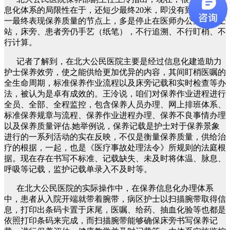
息化体系的局限性在于，还短少最终20米，即没有到达护士这
一最终表现保养质量的节点上，多是停止在医师办公室、护士
站，床旁、患者旁仍手艺（纸笔），不行追溯、不行盯梢、不
行计算。
记者了解到，在北大公民医院主要是经过信息化建造助力
护士保养效劳，使之能供给更加优异的内容，其间盯梢医嘱的
全生命周期，标准保养作业流程以及床旁记载和实时检查等办
法，被认为是卓有成效的。王泠说，咱们对保养作业进程进行
全员、全部、全程监控，包含保养人员办理、网上排班体系、
标准保养规章与流程、保养作业进程办理、保养不良事情办理
以及保养质量评估.她举例说，保养记载是护士对于保养景象
进行的一系列活动的实在反映，不仅是衡量保养质量，供给治
疗的根据，一起，也是《医疗事故处理法令》所规则的法庭根
据。现在存在书写不标准、记载缺失、未及时将体温、脉息、
呼吸等记载，监护记载单录入不及时等。
在北大公民医院的实际操作中，在保养信息化办理体系
中，患者从入院开端就带着腕带，病区护士以扫描腕带取得信
息，打印出条码卡置于床尾，医嘱、给药、抽血化验等也都是
依照打印条码来完成，而扫描腕带能够确保床旁书写保养记