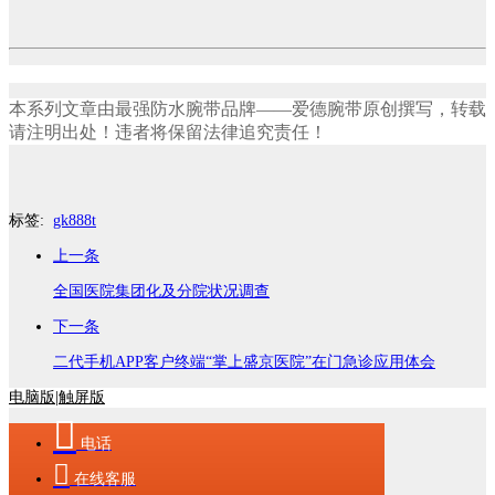
本系列文章由最强防水腕带品牌——爱德腕带原创撰写，转载
请注明出处！违者将保留法律追究责任！
标签:
gk888t
上一条
全国医院集团化及分院状况调查
下一条
二代手机APP客户终端“掌上盛京医院”在门急诊应用体会
电脑版
|
触屏版

电话

在线客服