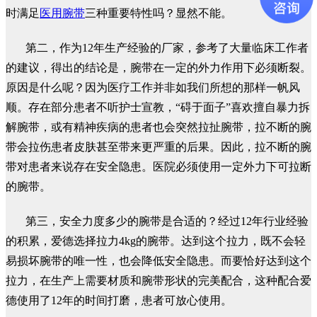
时满足
医用腕带
三种重要特性吗？显然不能。
第二，
作为
12年生产经验的厂家，参考了大量临床工作者
的建议，得出的结论是，腕带在一定的外力作用下必须断裂。
原因是什么呢？因为医疗工作并非如我们所想的那样一帆风
顺。存在部分患者不听护士宣教，“碍于面子”喜欢擅自暴力拆
解腕带，或有精神疾病的患者也会突然拉扯腕带，拉不断的腕
带会拉伤患者皮肤
甚至带来更严重的后果。因此，拉不断的腕
带对患者来说存在安全隐患。医院必须使用一定外力下可拉断
的腕带。
第三，
安全力度多少的腕带是合适的？经过
12年行业经验
的积累，爱德选择拉力4kg的腕带。达到这个拉力，既不会轻
易损坏腕带的唯一性，也
会降低安全隐患。而要恰好达到这个
拉力，在生产上需要材质和腕带形状的完美配合，这种配合爱
德使用了
12年的时间打磨，患者可放心使用。