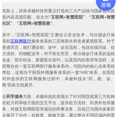
实际上，目前卓健科技所重点打造的三大产品线与国家相关政
策内容高度匹配，依次为
“互联网+智慧医院”
、
“互联网+智慧
社区”
、
“互联网+智慧医教”
。
其中，“互联网+智慧医院”又整合云安全技术，与分级诊疗体
系和
互联网医疗
服务体系的三层将医生和患者紧密联系。对于
患者而言，能打通诊前、诊中、诊后流程，包括在线问诊、处
方流转、药物配送等；对于医生而言，将分级诊疗体系的远程
会诊、双向转诊、家庭医生签约，以及院内的查房等流程，全
部整合在一套互联网医疗服务体系内，与院内的核心业务系统
类似，这相当于医院外围服务体系的一套“HIS”体系，在医院
对外提供的互联网服务过程中，卓健科技从“药、检、诊、
教”四条主线展开。
在
药学服务
方面，卓健科技此前推出了针对医院或第三方机构
在处方药审核方面的交互平台，提供处方流转、药房外包等服
务，对接互联网医院等项目的药事业务，目前已与国内多家药
企展开了合作；在检查、检验方面，通过整合不同区域内闲置