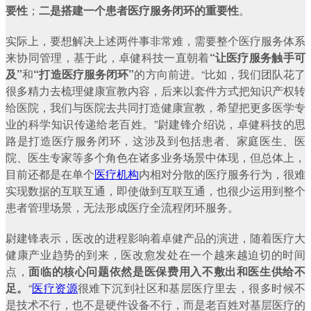
要性
；
二是搭建一个患者医疗服务闭环的重要性
。
实际上，要想解决上述两件事非常难，需要整个医疗服务体系
来协同管理，基于此，卓健科技一直朝着
“让医疗服务触手可
及”
和
“打造医疗服务闭环”
的方向前进。“比如，我们团队花了
很多精力去梳理健康宣教内容，后来以套件方式把知识产权转
给医院，我们与医院去共同打造健康宣教，希望把更多医学专
业的科学知识传递给老百姓。”尉建锋介绍说，卓健科技的思
路是打造医疗服务闭环，这涉及到包括患者、家庭医生、医
院、医生专家等多个角色在诸多业务场景中体现，但总体上，
目前还都是在单个
医疗机构
内相对分散的医疗服务行为，很难
实现数据的互联互通，即使做到互联互通，也很少运用到整个
患者管理场景，无法形成医疗全流程闭环服务。
尉建锋表示，医改的进程影响着卓健产品的演进，随着医疗大
健康产业趋势的到来，医改愈发处在一个越来越迫切的时间
点，
面临的核心问题依然是医保费用入不敷出和医生供给不
足。
“
医疗资源
很难下沉到社区和基层医疗里去，很多时候不
是技术不行，也不是硬件设备不行，而是老百姓对基层医疗的