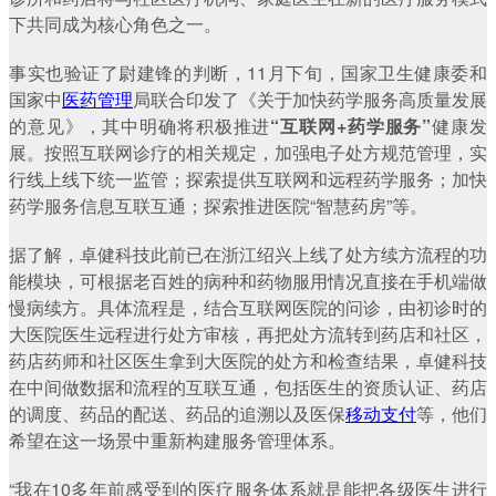
下共同成为核心角色之一。
事实也验证了尉建锋的判断，11月下旬，国家卫生健康委和
国家中
医药管理
局联合印发了《关于加快药学服务高质量发展
的意见》，其中明确将积极推进
“互联网+药学服务”
健康发
展。按照互联网诊疗的相关规定，加强电子处方规范管理，实
行线上线下统一监管；探索提供互联网和远程药学服务；加快
药学服务信息互联互通；探索推进医院“智慧药房”等。
据了解，卓健科技此前已在浙江绍兴上线了处方续方流程的功
能模块，可根据老百姓的病种和药物服用情况直接在手机端做
慢病续方。具体流程是，结合互联网医院的问诊，由初诊时的
大医院医生远程进行处方审核，再把处方流转到药店和社区，
药店药师和社区医生拿到大医院的处方和检查结果，卓健科技
在中间做数据和流程的互联互通，包括医生的资质认证、药店
的调度、药品的配送、药品的追溯以及医保
移动支付
等，他们
希望在这一场景中重新构建服务管理体系。
“我在10多年前感受到的医疗服务体系就是能把各级医生进行