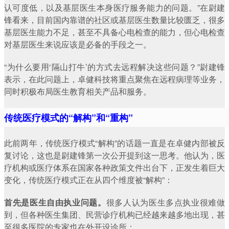
认可度低，以及基层医生本身医疗服务能力的问题。”在尉建
锋看来，目前国内靠谱的社区或基层医生数量比较匮乏，很多
基层医生能力不足，甚至不具备心电检查的能力，但心电检查
对基层医生来说应该是必备的手段之一。
“为什么要用‘隔山打牛’的方式去远程解决这些问题？”尉建锋
表示，在此问题上，卓健科技将重点聚焦在远程病理等业务，
同时积极布局医生教育相关产品和服务。
传统医疗模式的
“
解构
”
和
“
重构
”
此前两年，传统医疗模式“解构”的话题一直是在卓健内部被反
复讨论，这也是尉建锋第一次公开提到这一思考。他认为，医
疗机构或医疗体系在国家各种政策文件出台下，正发生着巨大
变化，传统医疗模式正在从四个维度被“解构”：
首先是医生自由执业问题。
很多人认为医生多点执业很难做
到，但各种医生集团、民营诊疗机构已经越来越多地出现，甚
至很多医院的专家也在外开设诊所；