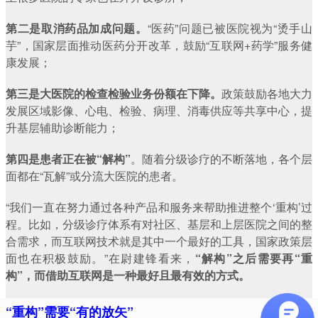
第二是取消药品加成问题。
“医药”问题已被医院视为“烫手山
芋”，国家层面推动医药分开改革，鼓励“互联网+药学”服务健
康发展；
第三是大医院的检查检验
业务
份额在下降。
政策鼓励各地大力
发展区域影像、心电、检验、病理、消毒供应等共享中心，提
升基层辅助诊断能力；
第四是患者正在被
“
解构
”
。随着分级诊疗的不断落地，各个层
面都在“瓦解”或分流大医院的患者。
“我们一直在努力通过各种产品和服务来帮助推进整个‘重构’过
程。比如，分级诊疗体系有对社区、基层和上层医院之间的整
合需求，而互联网技术就是其中一个最好的工具，国家政策层
面也在积极鼓励。”在尉建锋看来，
“解构”之后需要再“重
构”，而借助互联网是一种最好且最有效的方式。
“
重构
”
需要
“
有的放矢
”