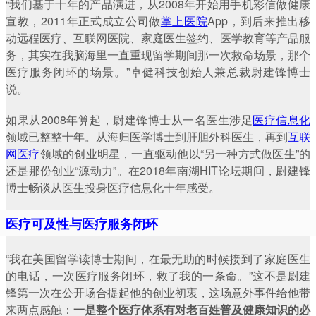
“我们基于十年的产品演进，从2008年开始用手机彩信做健康
宣教，2011年正式成立公司做
掌上医院
App，到后来推出移
动远程医疗、互联网医院、家庭医生签约、医学教育等产品服
务，其实在我脑海里一直重现留学期间那一次救命场景，那个
医疗服务闭环的场景。”卓健科技创始人兼总裁尉建锋博士
说。
如果从2008年算起，尉建锋博士从一名医生涉足
医疗信息化
领域已整整十年。从海归医学博士到肝胆外科医生，再到
互联
网医疗
领域的创业明星，一直驱动他以“另一种方式做医生”的
还是那份创业“源动力”。在2018年南湖HIT论坛期间，尉建锋
博士畅谈从医生投身医疗信息化十年感受。
医疗可及性与医疗服务闭环
“我在美国留学读博士期间，在最无助的时候接到了家庭医生
的电话，一次医疗服务闭环，救了我的一条命。”这不是尉建
锋第一次在公开场合提起他的创业初衷，这场意外事件给他带
来两点感触：
一是整个医疗体系有对老百姓普及健康知识的必